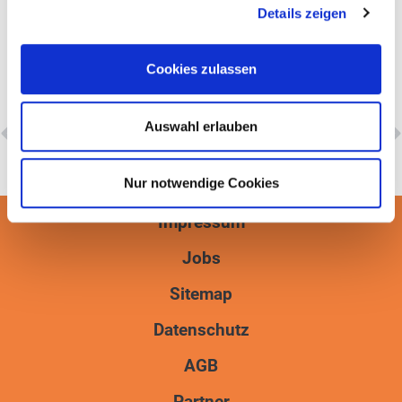
an Deine Ziele angepasst werden. So kannst du, zum
Details zeigen
Beispiel, unsere TRX – Kurse besuchen oder wir bauen
Übungen in deinen Trainingsplan ein.
Cookies zulassen
Auswahl erlauben
VORIGER
NÄCHSTER
Kraft Training
Vibrationstraining
Nur notwendige Cookies
Impressum
Jobs
Sitemap
Datenschutz
AGB
Partner